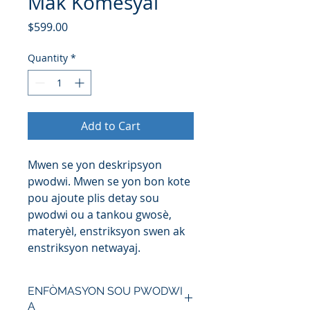
Mak Komèsyal
Price
$599.00
Quantity
*
Add to Cart
Mwen se yon deskripsyon 
pwodwi. Mwen se yon bon kote 
pou ajoute plis detay sou 
pwodwi ou a tankou gwosè, 
materyèl, enstriksyon swen ak 
enstriksyon netwayaj.
ENFÒMASYON SOU PWODWI
A