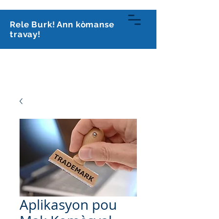
813-591-0070
Rele Burk! Ann kòmanse
travay!
Kabinè avoka
Burk, PLLC
Aplikasyon pou