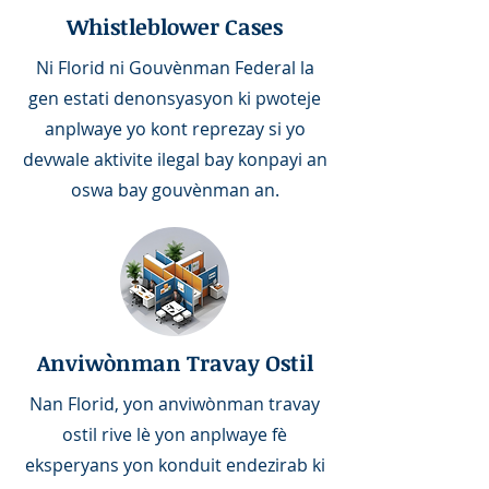
Whistleblower Cases
Ni Florid ni Gouvènman Federal la
gen estati denonsyasyon ki pwoteje
anplwaye yo kont reprezay si yo
devwale aktivite ilegal bay konpayi an
oswa bay gouvènman an.
Anviwònman Travay Ostil
Nan Florid, yon anviwònman travay
ostil rive lè yon anplwaye fè
eksperyans yon konduit endezirab ki