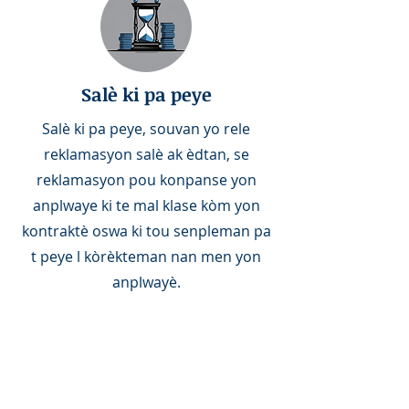
Salè ki pa peye
Salè ki pa peye, souvan yo rele
reklamasyon salè ak èdtan, se
reklamasyon pou konpanse yon
anplwaye ki te mal klase kòm yon
kontraktè oswa ki tou senpleman pa
t peye l kòrèkteman nan men yon
anplwayè.