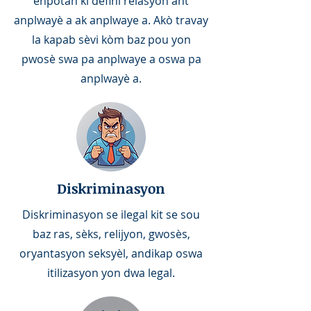
enpòtan ki defini relasyon ant
anplwayè a ak anplwaye a. Akò travay
la kapab sèvi kòm baz pou yon
pwosè swa pa anplwaye a oswa pa
anplwayè a.
Diskriminasyon
Diskriminasyon se ilegal kit se sou
baz ras, sèks, relijyon, gwosès,
oryantasyon seksyèl, andikap oswa
itilizasyon yon dwa legal.