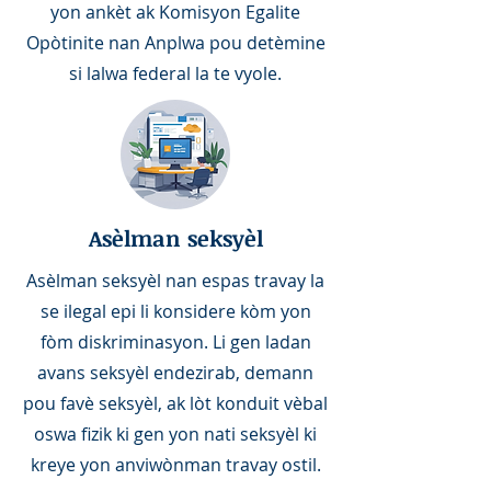
yon ankèt ak Komisyon Egalite
Opòtinite nan Anplwa pou detèmine
si lalwa federal la te vyole.
Asèlman
seksyèl
Asèlman seksyèl nan espas travay la
se ilegal epi li konsidere kòm yon
fòm diskriminasyon. Li gen ladan
avans seksyèl endezirab, demann
pou favè seksyèl, ak lòt konduit vèbal
oswa fizik ki gen yon nati seksyèl ki
kreye yon anviwònman travay ostil.