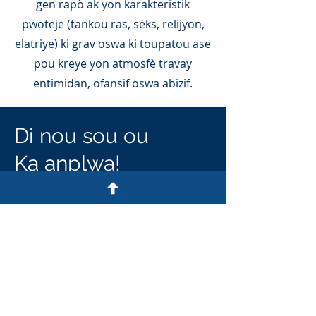
gen rapò ak yon karakteristik
pwoteje (tankou ras, sèks, relijyon,
elatriye) ki grav oswa ki toupatou ase
pou kreye yon atmosfè travay
entimidan, ofansif oswa abizif.
Di nou sou ou
Ka anplwa!
Intake@burkfirm.com
8135910070
First Name