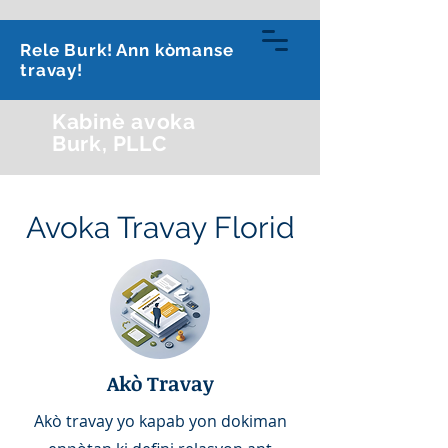
813-591-0070
Rele Burk! Ann kòmanse
travay!
Kabinè avoka
Burk, PLLC
Avoka Travay Florid
Akò Travay
Akò travay yo kapab yon dokiman