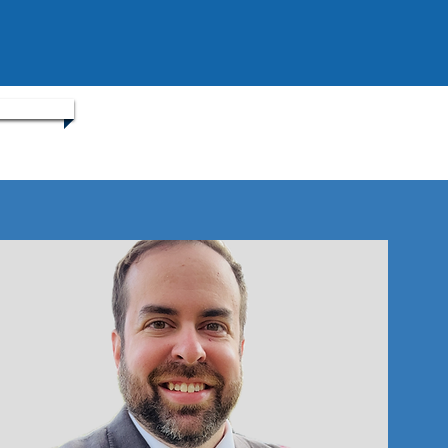
813-591-
0070