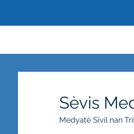
Kabinè avoka Burk
PLLC
Sèvis Me
Medyatè Sivil nan Tri