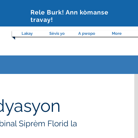
Rele Burk! Ann kòmanse
travay!
,
Lakay
Sèvis yo
A pwopo
More
dyasyon
binal Siprèm Florid la